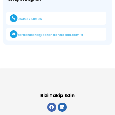
05393758595
serhankara@corendonhotels.com.tr
Bizi Takip Edin