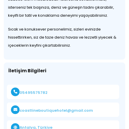
isterseniz tek başınıza, deniz ve güneşin tadını çıkarabilir,
keyifli bir tatil ve konaklama deneyimi yaşayabilirsiniz.
Sıcak ve konuksever personelimiz, sizleri evinizde
hissettirirken, siz de taze deniz havası ve lezzetli yiyecek &
içeceklerin keyfini çıkartabilirsiniz.
İletişim Bilgileri
05495575782
coastlineboutiquehotel@gmail.com
Antalya, Türkiye