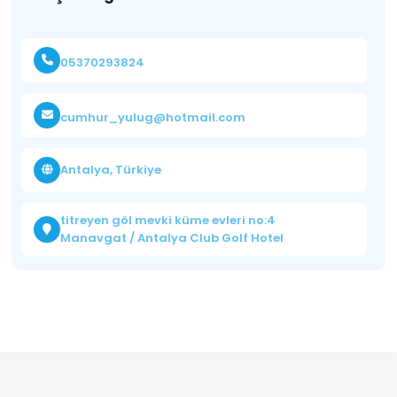
05370293824
cumhur_yulug@hotmail.com
Antalya, Türkiye
titreyen göl mevki küme evleri no:4
Manavgat / Antalya Club Golf Hotel