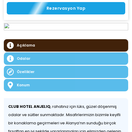
Rezervasyon Yap
Açıklama
Odalar
Özellikler
Konum
CLUB HOTEL ANJELIQ
, rahatınız için lüks, güzel döşenmiş
odalar ve süitler sunmaktadır. Misafirlerimizin bizimle keyifli
bir konaklama geçirmeleri ve Alanya’nın sunduğu birçok
fırsattan en iyi şekilde yararlanmaları için elimizden gelenin