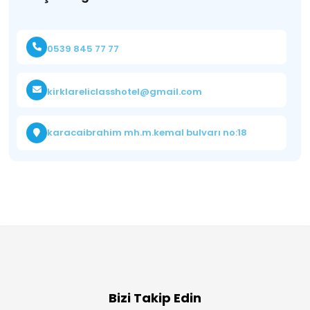
0539 845 77 77
kirklareliclasshotel@gmail.com
karacaibrahim mh.m.kemal bulvarı no:18
Bizi Takip Edin