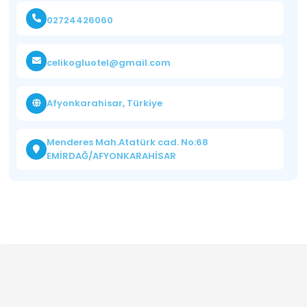
02724426060
celikogluotel@gmail.com
Afyonkarahisar, Türkiye
Menderes Mah.Atatürk cad. No:68
EMİRDAĞ/AFYONKARAHİSAR