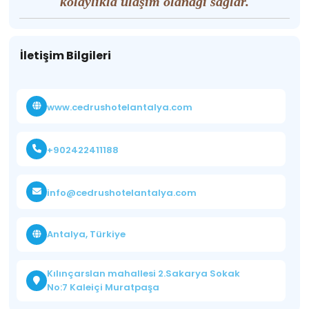
kolaylıkla ulaşım olanağı sağlar.
İletişim Bilgileri
www.cedrushotelantalya.com
+902422411188
info@cedrushotelantalya.com
Antalya, Türkiye
Kılınçarslan mahallesi 2.Sakarya Sokak
No:7 Kaleiçi Muratpaşa