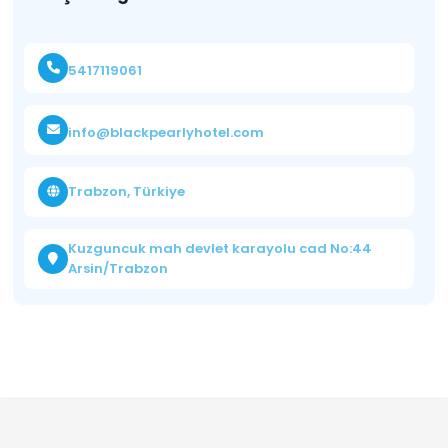
5417119061
info@blackpearlyhotel.com
Trabzon, Türkiye
Kuzguncuk mah devlet karayolu cad No:44
Arsin/Trabzon