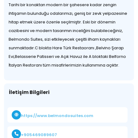
Tarihi bir konaktan modern bir şahesere kadar zengin
ihtişamın bulunduğu odalarımızı, geniş bir zevk yelpazesine
hitap etmek üzere özenle seçilmiştir. Eski bir dönemin
cazibesini ve modern tasarımın inceliğini bulabileceğiniz,
Belmondo Suites, sizi etkileyecek çeşitli ilham kaynakları
sunmaktadır.C blokta Hare Türk Restaoranı ,Belvino Şarap
Evi,Belasserie Patisseri ve Açık Havuz ile A bloktaki Belforno
İtalyan Restoranı tüm misafirlerimizin kullanımına açıktır.
İletişim Bilgileri
https://www.belmondosuites.com
+905469089607