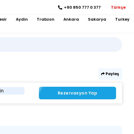
+90 850 777 0 377
Türkçe
esir
Aydin
Trabzon
Ankara
Sakarya
Turkey
Paylaş
in
Rezervasyon Yap