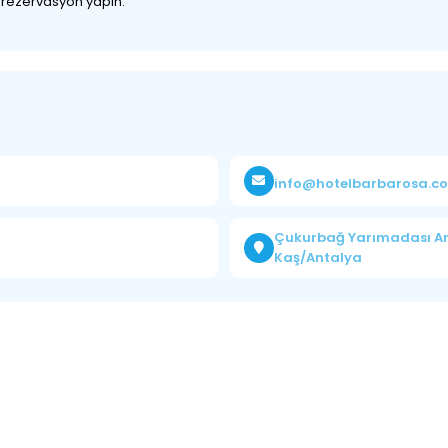
z rezervasyon yapın.
info@hotelbarbarosa.c
Çukurbağ Yarımadası And
Kaş/Antalya