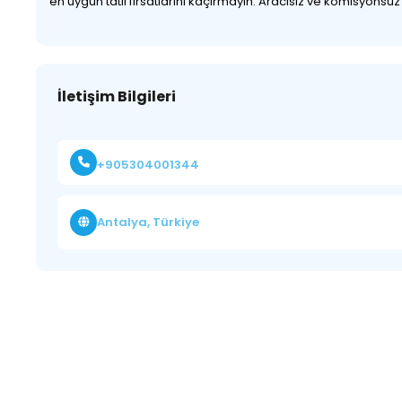
en uygun tatil fırsatlarını kaçırmayın. Aracısız ve komisyonsu
İletişim Bilgileri
+905304001344
Antalya, Türkiye