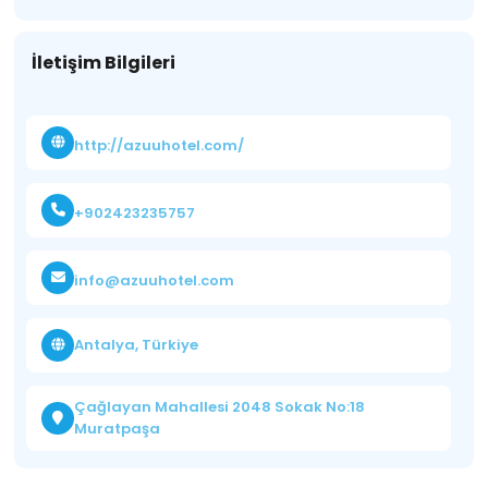
İletişim Bilgileri
http://azuuhotel.com/
+902423235757
info@azuuhotel.com
Antalya, Türkiye
Çağlayan Mahallesi 2048 Sokak No:18
Muratpaşa