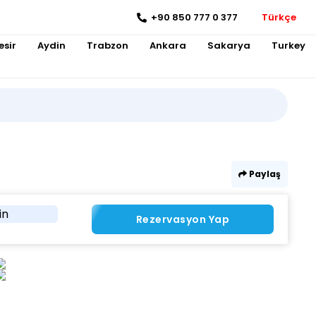
+90 850 777 0 377
Türkçe
esir
Aydin
Trabzon
Ankara
Sakarya
Turkey
Paylaş
in
Rezervasyon Yap