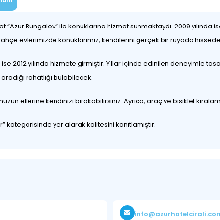
num
adet “Azur Bungalov” ile konuklarına hizmet sunmaktaydı. 2009 yılında
i bahçe evlerimizde konuklarımız, kendilerini gerçek bir rüyada hissed
e 2012 yılında hizmete girmiştir. Yıllar içinde edinilen deneyimle ta
aradığı rahatlığı bulabilecek.
ellerine kendinizi bırakabilirsiniz. Ayrıca, araç ve bisiklet kiralama h
er” kategorisinde yer alarak kalitesini kanıtlamıştır.
info@azurhotelcirali.co