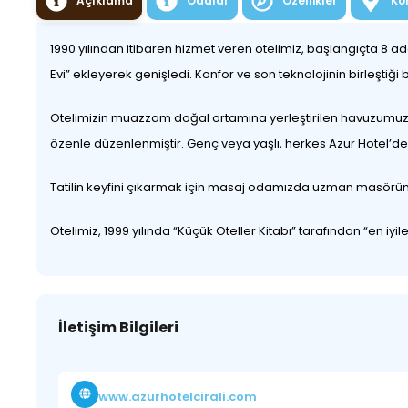
Açıklama
Odalar
Özellikler
Ko
1990 yılından itibaren hizmet veren otelimiz, başlangıçta 8 
Evi” ekleyerek genişledi. Konfor ve son teknolojinin birleştiğ
Otelimizin muazzam doğal ortamına yerleştirilen havuzumuz is
özenle düzenlenmiştir. Genç veya yaşlı, herkes Azur Hotel’de 
Tatilin keyfini çıkarmak için masaj odamızda uzman masörümüzün 
Otelimiz, 1999 yılında “Küçük Oteller Kitabı” tarafından “en iyil
İletişim Bilgileri
www.azurhotelcirali.com