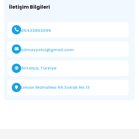
İletişim Bilgileri
05433653095
yilmazyolci@gmail.com
Antalya, Türkiye
Liman Mahallesi 46.Sokak No.13