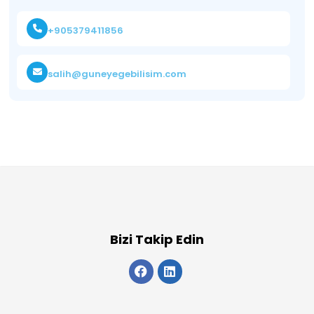
+905379411856
salih@guneyegebilisim.com
Bizi Takip Edin