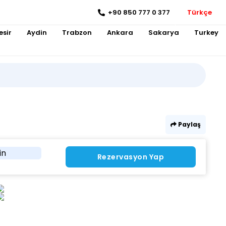
+90 850 777 0 377
Türkçe
esir
Aydin
Trabzon
Ankara
Sakarya
Turkey
Paylaş
in
Rezervasyon Yap