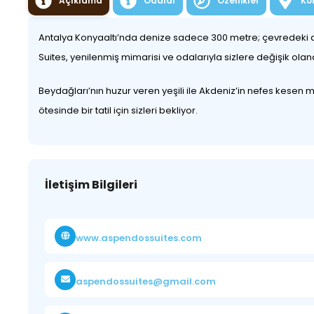
Açıklama
Odalar
Özellikler
Ko
Antalya Konyaaltı’nda denize sadece 300 metre; çevredeki akt
Suites, yenilenmiş mimarisi ve odalarıyla sizlere değişik olan
Beydağları’nın huzur veren yeşili ile Akdeniz’in nefes kesen m
ötesinde bir tatil için sizleri bekliyor.
İletişim Bilgileri
www.aspendossuites.com
aspendossuites@gmail.com