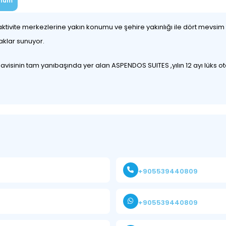
num
ivite merkezlerine yakın konumu ve şehire yakınlığı ile dört mevsim t
aklar sunuyor.
avisinin tam yanıbaşında yer alan ASPENDOS SUITES ,yılın 12 ayı lüks ot
+905539440809
+905539440809