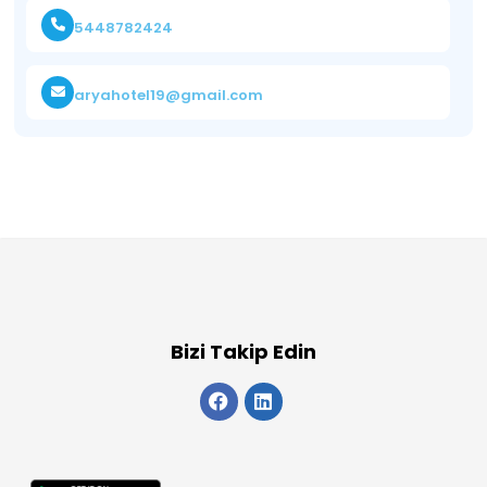
5448782424
aryahotel19@gmail.com
Bizi Takip Edin