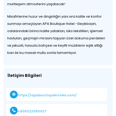
muhteşem atmosferini yaşatacak!
Misafirlerine huzur ve dinginliğin yanı sıra kalite ve konfor
sunmayı amaçlayan APA Boutique Hotel -Geyikbayiri,
odalarındaki birinci kalite yatakları, lüks tekstilleri, işlemeli
havluları, geçmişin mirasını taşıyan özel dokuma perdeleri
ve jakuzili, havuzlu bahçesi ve keyifli müziklerin eşlik ettiği
barı ile bu masalı mutlu sonla tamamlıyor.
İletişim Bilgileri
https://apaboutiquehotels.com/
+905322080027