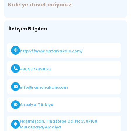
Kale'ye davet ediyoruz.
İletişim Bilgileri
https://www.antalyakale.com/
+905377898612
info@ramonakale.com
Antalya, Türkiye
Haşimişcan, Tınaztepe Cd. No:7, 07100
Muratpaşa/Antalya