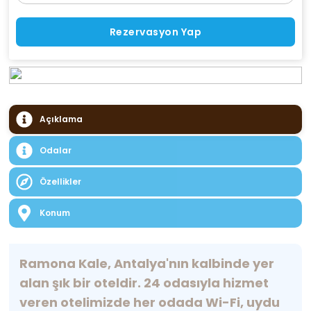
Rezervasyon Yap
Açıklama
Odalar
Özellikler
Konum
Ramona Kale, Antalya'nın kalbinde yer
alan şık bir oteldir. 24 odasıyla hizmet
veren otelimizde her odada Wi-Fi, uydu