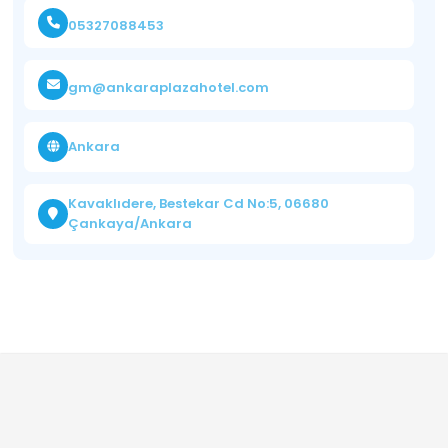
05327088453
gm@ankaraplazahotel.com
Ankara
Kavaklıdere, Bestekar Cd No:5, 06680
Çankaya/Ankara