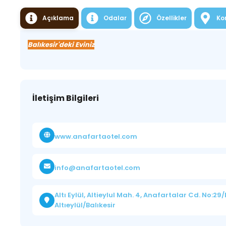
Açıklama
Odalar
Özellikler
Ko
Balıkesir'deki Eviniz
İletişim Bilgileri
www.anafartaotel.com
info@anafartaotel.com
Altı Eylül, Altieylul Mah. 4, Anafartalar Cd. No:29/
Altıeylül/Balıkesir