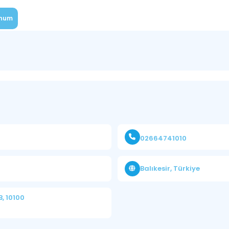
num
02664741010
Balıkesir, Türkiye
B, 10100