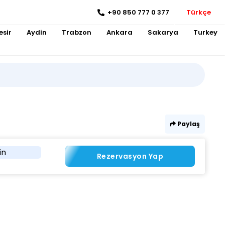
+90 850 777 0 377
Türkçe
esir
Aydin
Trabzon
Ankara
Sakarya
Turkey
Paylaş
in
Rezervasyon Yap