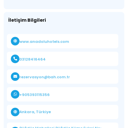
İletişim Bilgileri
www.anadoluhotels.com
03128416464
rezervasyon@bah.com.tr
+905393115356
Ankara, Türkiye