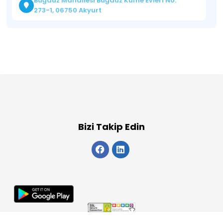
Büğdüz Mahallesi Büğdüz Küme Evleri No:
273-1, 06750 Akyurt
Bizi Takip Edin