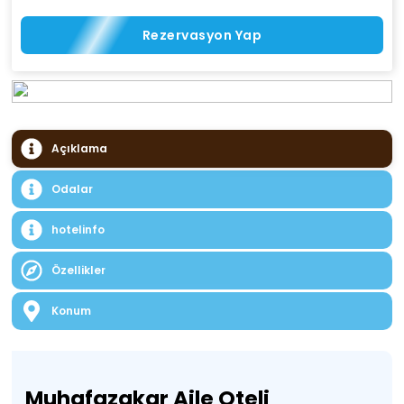
Rezervasyon Yap
Açıklama
Odalar
hotelinfo
Özellikler
Konum
Muhafazakar Aile Oteli