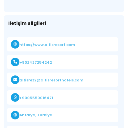
İletişim Bilgileri
https://www.altisresort.com
+902427254242
altisrez2@altisresorthotels.com
+9005550016471
Antalya, Türkiye