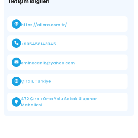
İletişim Bilgileri
https://alicra.com.tr/
+905458143345
eminecanik@yahoo.com
Çıralı, Türkiye
472 Çıralı Orta Yolu Sokak Ulupınar
Mahallesi