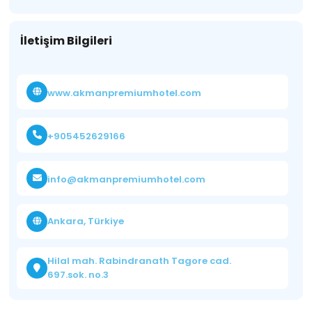
İletişim Bilgileri
www.akmanpremiumhotel.com
+905452629166
info@akmanpremiumhotel.com
Ankara, Türkiye
Hilal mah. Rabindranath Tagore cad.
697.sok. no.3