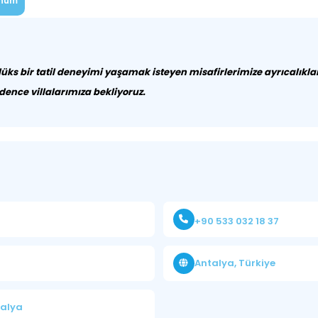
num
ks bir tatil deneyimi yaşamak isteyen misafirlerimize ayrıcalıklarla 
idence villalarımıza bekliyoruz.
+90 533 032 18 37
Antalya, Türkiye
talya