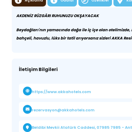
Açıklama
Odalar
Özellikler
Ko
AKDENİZ RÜZGÂRI RUHUNUZU OKŞAYACAK
Beydağları'nın yamacında doğa ile iç içe olan otelimizde, lü
bahçeli, havuzlu, lüks bir tatil arıyorsanız sizleri AKKA Res
İletişim Bilgileri
https://www.akkahotels.com
rezervasyon@akkahotels.com
Beldibi Mevkii Atatürk Caddesi, 07985 7985 - An