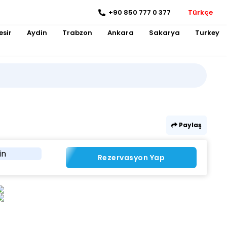
+90 850 777 0 377
Türkçe
esir
Aydin
Trabzon
Ankara
Sakarya
Turkey
Paylaş
in
Rezervasyon Yap