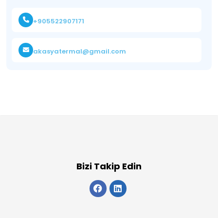
+905522907171
akasyatermal@gmail.com
Bizi Takip Edin