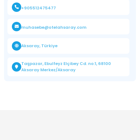
+905512475477
muhasebe@otelahsaray.com
Aksaray, Türkiye
Taşpazar, Ebulfeyz Elçibey Cd. no:1, 68100
Aksaray Merkez/Aksaray