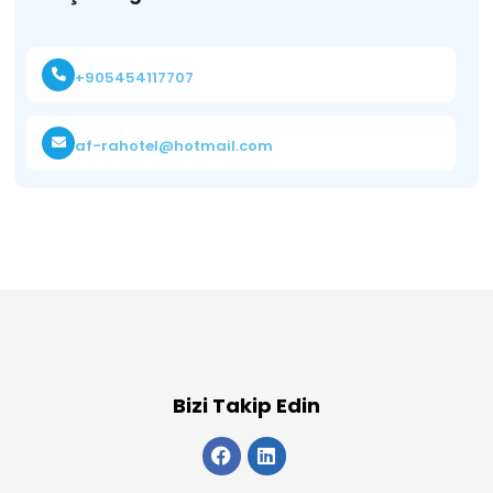
+905454117707
af-rahotel@hotmail.com
Bizi Takip Edin