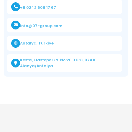
+9 0242 606 17 67
info@07-group.com
Antalya, Türkiye
Kestel, Hastepe Cd. No:20 B D:C, 07410
Alanya/Antalya